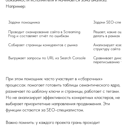
Например:
Задачи помощника
Задачи SEO-специа
Проводит сканирование сайта в Screaming 
Решает, какие ошибк
Frog и составляет отчёт по ошибкам
делать в рамках ст
Собирает страницы конкурентов с рынка
Анализирует юзер-и
структуру сайта
Выгружает запросы по URL из Search Console
Сравнивает динамик
переписыванию тег
При этом помощник часто участвует в «сборочных»
процессах: помогает готовить таблицы семантического ядра,
размечает по шаблону ключи и страницы, работает с тегами.
Но не анализирует эффективность конкретных кластеров, не
выбирает приоритетные направления продвижения. Эти
функции остаются за SEO-специалистом.
Важно помнить: у каждого проекта грань проходит