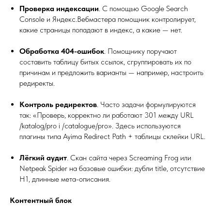
Проверка индексации
. С помощью Google Search
Console и Яндекс.Вебмастера помощник контролирует,
какие страницы попадают в индекс, а какие — нет.
Обработка 404-ошибок
. Помощнику поручают
составить таблицу битых ссылок, сгруппировать их по
причинам и предложить варианты — например, настроить
редиректы.
Контроль редиректов
. Часто задачи формулируются
так: «Проверь, корректно ли работают 301 между URL
/katalog/pro i /catalogue/pro». Здесь используются
плагины типа Ayima Redirect Path + таблицы склейки URL.
Лёгкий аудит
. Скан сайта через Screaming Frog или
Netpeak Spider на базовые ошибки: дубли title, отсутствие
H1, длинные мета-описания.
Контентный блок