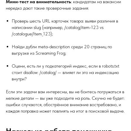
Мини-тест на внимательность
: кандидатам на вакансии
нередко дают такие проверочные задания:
Проверь шесть URL карточек товара: выяви различия в
написании slug (например, /catalog/item-123 vs
/catalogue/Item_123);
Найди дубли meta-description среди 20 страниц по
выгрузке из Screaming Frog;
Оцени, есть ли у подкатегорий индекс, если в robots.txt
стоит disallow: /catalog/ — влияет ли это на индексацию
внутри?
Если эти задачи вам интересны, вы не боитесь погружаться в
мелкие детали — вы уже подходите на роль. Скучно не будет:
ошибки случаются, обострённое внимание востребовано, и
каждая поправка может повлиять на итог в поисковой выдаче.
Насколько работа помощника