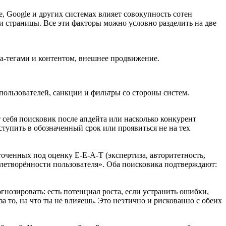
, Google и других системах влияет совокупность сотен
и страницы. Все эти факторы можно условно разделить на две
та-тегами и контентом, внешнее продвижение.
пользователей, санкции и фильтры со стороны систем.
 себя поисковик после апдейта или насколько конкурент
тупить в обозначенный срок или проявиться не на тех
оченных под оценку E-E-A-T (экспертиза, авторитетность,
летворённости пользователя». Оба поисковика подтверждают:
гнозировать: есть потенциал роста, если устранить ошибки,
а то, на что ты не влияешь. Это неэтично и рискованно с обеих