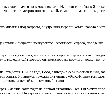
 как формируется поисковая выдача. На позиции сайта в Яндексе
поведенческих метрик пользователей, ссылочной массы и скорост
оптимизация под запросы, внутренняя перелинковка, работа с ме
ействия и бюджеты конкурентов, сезонность спроса, поведение 
руются под вторую, но полностью спрогнозировать, как поведёт
 даже если сайт хорошо оптимизирован, результат может не нас
енствуются. В 2023 году Google внедрил серию обновлений, зат
абировать. У Яндекса похожая ситуация с «Коэффициентом удов
O-факторы, а целый многомерный анализ.
ез 3 месяца сайт будет на первой странице? Нет. Он может спро
ет и сроки. Но гарантировать — значит взять ответственность з