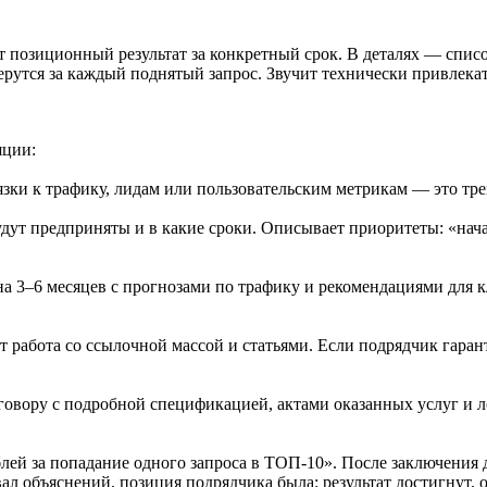
 позиционный результат за конкретный срок. В деталях — списо
утся за каждый поднятый запрос. Звучит технически привлекате
яции:
вязки к трафику, лидам или пользовательским метрикам — это тр
удут предприняты и в какие сроки. Описывает приоритеты: «нач
на 3–6 месяцев с прогнозами по трафику и рекомендациями для к
т работа со ссылочной массой и статьями. Если подрядчик гаран
говору с подробной спецификацией, актами оказанных услуг и 
ублей за попадание одного запроса в ТОП-10». После заключени
овал объяснений, позиция подрядчика была: результат достигнут