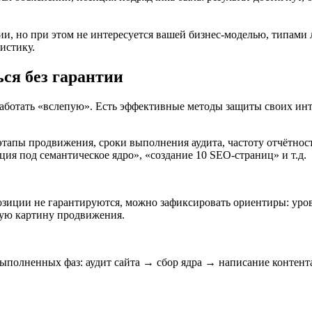
ии, но при этом не интересуется вашей бизнес-моделью, типам
тистику.
ься без гарантии
работать «вслепую». Есть эффективные методы защиты своих инт
этапы продвижения, сроки выполнения аудита, частоту отчётност
ия под семантическое ядро», «создание 10 SEO-страниц» и т.д.
озиции не гарантируются, можно зафиксировать ориентиры: уров
вную картину продвижения.
 выполненных фаз: аудит сайта → сбор ядра → написание конте