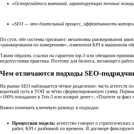
«Остерегайтесь компаний, гарантирующих точные позици
«SEO — это длительный процесс, эффективность которо
По сути, обе системы признают: механизмы ранжирования завис
«ранжирования по намерениям», изменения KPI в машинном обу
Таким образом, ссылки на гарантии top-3 или обещания привяз
недопустимая практика. Поэтому для бизнеса, желающего рабо
Чем отличаются подходы SEO-подрядчик
На рынке SEO наблюдается чёткое разделение: часть агентств п
короткий путь в ТОП за чётко сформулированную сумму. Первые
«100% попадание в Топ-5 или возврат денег», «Платите за фак
Важно понимать ключевую разницу в подходах:
Процессная модель:
агентство говорит о стратегических ц
работ, KPI с разбивкой по времени. В договоре фиксируютс