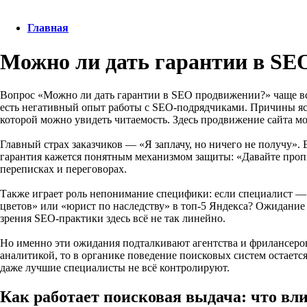
Главная
Можно ли дать гарантии в SE
Вопрос «Можно ли дать гарантии в SEO продвижении?» чаще всег
есть негативный опыт работы с SEO-подрядчиками. Причины ясны
которой можно увидеть читаемость. Здесь продвижение сайта мо
Главный страх заказчиков — «Я заплачу, но ничего не получу».
гарантия кажется понятным механизмом защиты: «Давайте пропиш
переписках и переговорах.
Также играет роль непонимание специфики: если специалист — п
цветов» или «юрист по наследству» в топ-5 Яндекса? Ожидание 
зрения SEO-практики здесь всё не так линейно.
Но именно эти ожидания подталкивают агентства и фрилансеро
аналитикой, то в органике поведение поисковых систем остается
даже лучшие специалисты не всё контролируют.
Как работает поисковая выдача: что влия