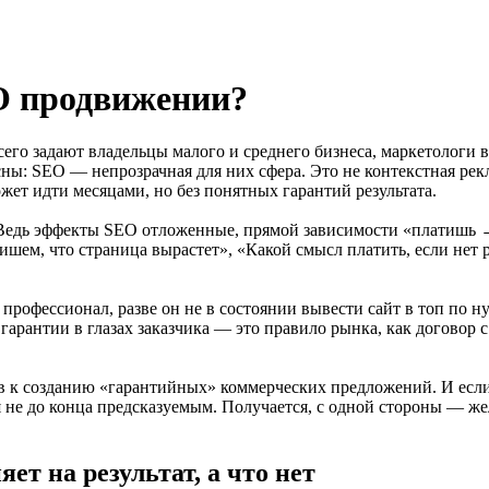
O продвижении?
о задают владельцы малого и среднего бизнеса, маркетологи в 
: SEO — непрозрачная для них сфера. Это не контекстная реклам
жет идти месяцами, но без понятных гарантий результата.
 Ведь эффекты SEO отложенные, прямой зависимости «платишь → 
ем, что страница вырастет», «Какой смысл платить, если нет р
рофессионал, разве он не в состоянии вывести сайт в топ по н
гарантии в глазах заказчика — это правило рынка, как договор 
в к созданию «гарантийных» коммерческих предложений. И если
 не до конца предсказуемым. Получается, с одной стороны — жел
ет на результат, а что нет