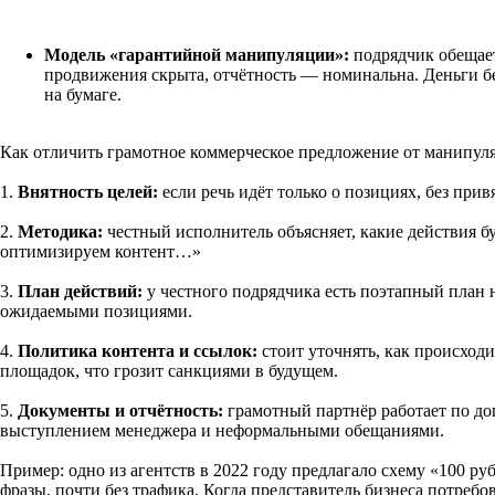
Модель «гарантийной манипуляции»:
подрядчик обещает
продвижения скрыта, отчётность — номинальна. Деньги бер
на бумаге.
Как отличить грамотное коммерческое предложение от манипул
1.
Внятность целей:
если речь идёт только о позициях, без при
2.
Методика:
честный исполнитель объясняет, какие действия б
оптимизируем контент…»
3.
План действий:
у честного подрядчика есть поэтапный план 
ожидаемыми позициями.
4.
Политика контента и ссылок:
стоит уточнять, как происходи
площадок, что грозит санкциями в будущем.
5.
Документы и отчётность:
грамотный партнёр работает по до
выступлением менеджера и неформальными обещаниями.
Пример: одно из агентств в 2022 году предлагало схему «100 р
фразы, почти без трафика. Когда представитель бизнеса потреб