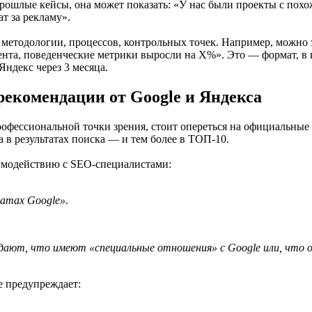
прошлые кейсы, она может показать: «У нас были проекты с пох
т за рекламу».
е методологии, процессов, контрольных точек. Например, можно
нта, поведенческие метрики выросли на X%». Это — формат, в к
Яндекс через 3 месяца.
рекомендации от Google и Яндекса
фессиональной точки зрения, стоит опереться на официальные 
а в результатах поиска — и тем более в ТОП-10.
заимодействию с SEO-специалистами:
атах Google»
.
ают, что имеют «специальные отношения» с Google или, что 
е предупреждает: