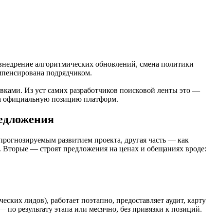
 внедрение алгоритмических обновлений, смена политики
мпенсирована подрядчиком.
овками. Из уст самих разработчиков поисковой ленты это —
 на официальную позицию платформ.
едложения
прогнозируемым развитием проекта, другая часть — как
. Вторые — строят предложения на ценах и обещаниях вроде:
еских лидов), работает поэтапно, предоставляет аудит, карту
— по результату этапа или месячно, без привязки к позиций.