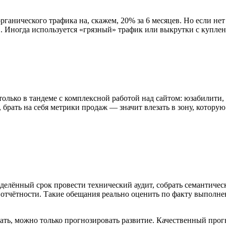
рганического трафика на, скажем, 20% за 6 месяцев. Но если не
ов. Иногда используется «грязный» трафик или выкрутки с купл
только в тандеме с комплексной работой над сайтом: юзабилити,
рать на себя метрики продаж — значит влезать в зону, которую
делённый срок провести технический аудит, собрать семантическо
отчётности. Такие обещания реально оценить по факту выполне
ать, можно только прогнозировать развитие. Качественный прог