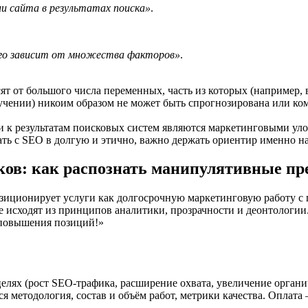
и сайта в результатах поиска»
.
го зависит от множества факторов»
.
ят от большого числа переменных, часть из которых (например,
чении) никоим образом не может быть спрогнозирована или ко
ки к результатам поисковых систем являются маркетинговыми ул
тать с SEO в долгую и этично, важно держать ориентир именно
ов: как распознать манипулятивные пр
озиционирует услуги как долгосрочную маркетинговую работу с 
 исходят из принципов аналитики, прозрачности и деонтологии
т повышения позиций!»
елях (рост SEO-трафика, расширение охвата, увеличение органич
я методология, состав и объём работ, метрики качества. Оплата 