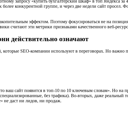
тному запросу «купить бухгалтерский шкаф» в топ Яндекса за 4
 к более конкурентной группе, и через две недели сайт просел. 
акопительным эффектом. Поэтому фокусироваться не на позициях,
вики считают эти метрики признаками качественного веб-ресурс
они действительно означают
, которые SEO-компании используют в переговорах. Но важно по
что ваш сайт появится в топ-10 по 10 ключевым словам». Но на 
специализированные, без трафика). Во-вторых, даже реальный то
 не даст ни лидов, ни продаж.